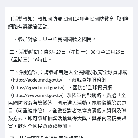
【活動轉知】轉知國防部民國
年全民國防教育「網際
114
網路有獎徵答活動」
一、參加對象：具中華民國國籍之國民。
二、活動時間：自
月
日（星期一）
時至
月
日
9
29
08
10
29
（星期三）
時止。
16
三、活動辦法：請參加者進入全民國防教育全球資訊網
（
）、政戰資訊服務網
https://aode.mnd.gov.tw
（
）、國防部全球資訊網
https://gpwd.mnd.gov.tw
（
）及國軍內部網路，點選「全
https://www.mnd.gov.tw
民國防教育有獎徵答」圖示進入活動，電腦隨機篩選題
目（可重複作答），全數答對者填寫真實個人資料及聯
繫方式，即可參加抽獎活動獲得大獎，獎品內容精美豐
富，歡迎全國民眾踴躍參加。