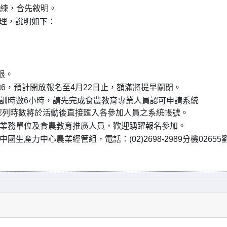
訓練，合先敘明。
理，說明如下：
限。
fmJgTsPTt6，預計開放報名至4月22日止，額滿將提早關閉。
訓時數6小時，請先完成食農教育專業人員認可申請系統
帳號申請作業。認列時數將於活動後直接匯入各參加人員之系統帳號。
業務單位及食農教育推廣人員，歡迎踴躍報名參加。
產力中心農業經管組，電話：(02)2698-2989分機02655