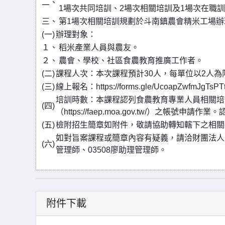
二、
1場次共同培訓、2場次相關培訓及1場次在職
三、
第1場次相關培訓規劃於斗南鎮農會精米工場辦
(一)
辦理對象：
１、
稻米產業人員與農友。
２、
農會、學校、社區食農教育推廣工作者。
(二)
課程人次：本次課程預計30人，每單位以2人為
(三)
線上報名：https://forms.gle/UcoapZw
培訓時數：本課程認列食農教育專業人員相關培
(四)
（https://faep.moa.gov.tw/）之
(五)
檢附招生簡章如附件，敬請協助轉知轄下之相關
如對旨案課程或簡章內容有疑義，請洽財團法人中國生
(六)
管理師、03508廖助理管理師。
附件下載