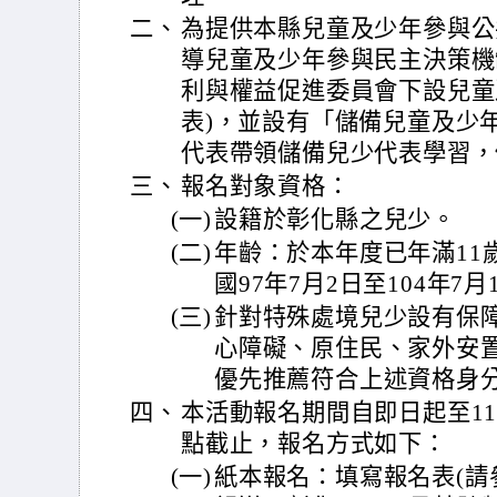
二、
為提供本縣兒童及少年參與公
導兒童及少年參與民主決策機
利與權益促進委員會下設兒童
表)，並設有「儲備兒童及少
代表帶領儲備兒少代表學習，
三、
報名對象資格：
(一)
設籍於彰化縣之兒少。
(二)
年齡：於本年度已年滿11
國97年7月2日至104年7
(三)
針對特殊處境兒少設有保
心障礙、原住民、家外安
優先推薦符合上述資格身
四、
本活動報名期間自即日起至115
點截止，報名方式如下：
(一)
紙本報名：填寫報名表(請