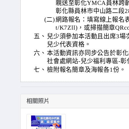
親送至彰化YMCA員林跨齡
彰化縣員林市中山路二段28
(二)
網路報名：填寫線上報名表單，網址(
t/K7Zll)，或掃描簡章QRc
五、
兒少須參加本活動且出席3場
兒少代表資格。
六、
本活動資訊亦同步公告於彰化
社會處網站-兒少福利專區-彰
七、
檢附報名簡章及海報各1份。
相關照片