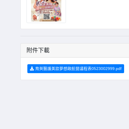
附件下載
育英醫護美妝夢想啟航營議程表0523002999.pdf