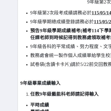
9
年級第2
9
年級第2次段考成績請務必於
115/05/1
9
年級學期總成績登錄請務必於
115/05/
預告9年級學期成績補考(補考114下學期)
任課老師到時候記得到教務處領取補考
9
年級各科的平常成績、努力程度、文
教務處會統一製作個人成績單給學生校
試卷袋(含讀卡卡片)請於5/22前交回教
9
年級畢業成績輸入
任教9年級藝
能科
老師請記得輸入
平時成績