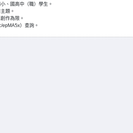
國小、國高中（職）學生。
作主題。
面創作為限。
c/epMA5x）查詢。