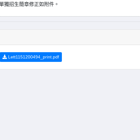
學單獨招生簡章修正如附件。
Lett1151200494_print.pdf