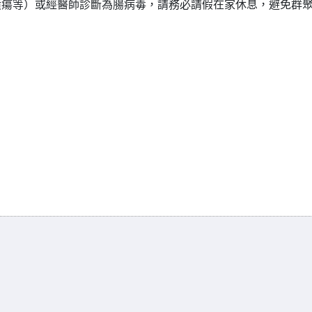
潰瘍等）或經醫師診斷為腸病毒，請務必請假在家休息，避免群