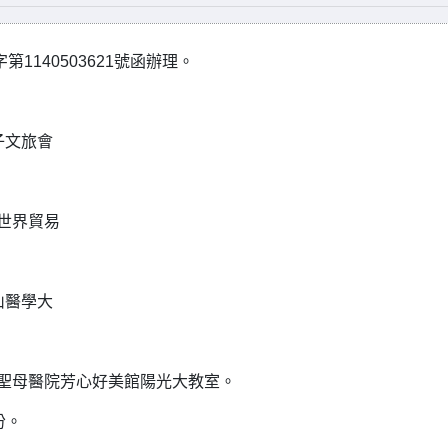
1140503621號函辦理。
太子文旅會
北世界貿易
中山醫學大
台東聖母醫院芳心好美館陽光大教室。
份。