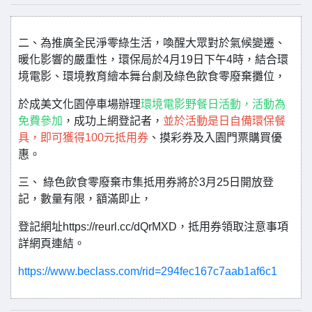
二、為推廣全民淨零綠生活，喚醒大眾對於氣候變遷、
暖化影響的嚴重性，環保局於4月19日下午4時，結合環
境電影、環境教育繪本舞台劇及綠色飲食零廢棄攤位，
於成美文化園停車場辦理
環境電影野餐日活動，活動為
免費參加
，成功上網登記者，
並於活動是日自備環保餐
具，即可獲得100元抵用券
、摸彩券及入園門票購買優
惠。
三、 綠色飲食零廢棄市集抵用券將於3月25日開放登
記，數量有限，額滿即止，
登記網址https://reurl.cc/dQrMXD，抵用券領取注意事項
詳網頁連結。
https://www.beclass.com/rid=294fec167c7aab1af6c1