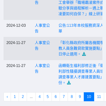
告
工會舉辦「職場霸凌案件成
驗分享與過程解析－遇上職
凌要如何自保？」線上研習
2024-12-03
人事室公
公告:113年本校服務資深人
告
單
2024-11-27
人事室公
「彰化縣政府所屬各機關學
告
教人員急難貸款實施要點」
日停止適用。
2024-11-27
人事室公
函轉衛生福利部修正後「衛
告
利部性騷擾調查專業人員培
調查專業人才庫建置要點」1
份。
‹
1
2
...
4
5
6
7
8
9
10
11