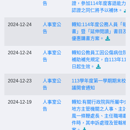
告
證，參加114年度客語能力
認證之同仁將予以補休。
2024-12-24
人事室公
轉知:114年度公務人員「每
告
書」暨「延伸閱讀」書目及
優惠購書方案。
2024-12-24
人事室公
轉知公教員工因公傷病住院
告
補助補充規定，自113年11月
日起生效。
2024-12-23
人事室公
113學年度第一學期期末校
告
議開會通知
2024-12-19
人事室公
轉知:有關行政院與所屬中央
告
地方主管機關之人事、主計
風一條鞭處長、主任職場霸
件時，其申訴處理及管轄權
案。