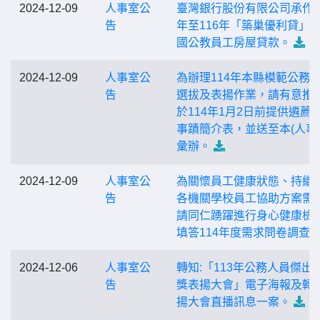
2024-12-09
人事室公
臺灣銀行股份有限公司承作1
告
年至116年「築巢優利貸」
國公教員工房屋貸款。
2024-12-09
人事室公
為辦理114年本縣模範公務
告
選拔及表揚作業，請有意推
於114年1月2日前提供遴薦
事蹟簡介表，並送至本(人事
彙辦。
2024-12-09
人事室公
為關懷員工健康狀態、持續
告
各機關學校員工協助方案需
請同仁踴躍進行身心健康檢
填答114年度需求問卷調查
2024-12-06
人事室公
轉知:「113年公務人員傑出
告
獎表揚大會」電子海報及轉
揚大會直播訊息一案。