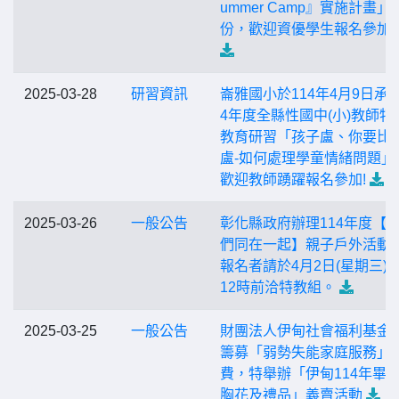
ummer Camp』實施計畫」1
份，歡迎資優學生報名參加
2025-03-28
研習資訊
崙雅國小於114年4月9日承辦
4年度全縣性國中(小)教師特
教育研習「孩子盧、你要比
盧-如何處理學童情緒問題」
歡迎教師踴躍報名參加!
2025-03-26
一般公告
彰化縣政府辦理114年度【
們同在一起】親子戶外活動
報名者請於4月2日(星期三)
12時前洽特教組。
2025-03-25
一般公告
財團法人伊甸社會福利基金
籌募「弱勢失能家庭服務」
費，特舉辦「伊甸114年畢
胸花及禮品」義賣活動