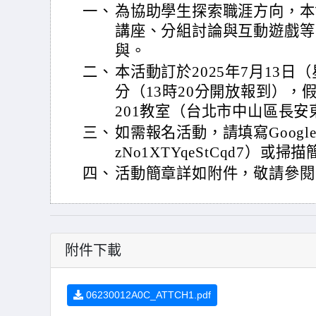
一、
為協助學生探索職涯方向，本
講座、分組討論與互動遊戲等
與。
二、
本活動訂於2025年7月13日（
分（13時20分開放報到），
201教室（台北市中山區長安
三、
如需報名活動，請填寫Google表單（h
zNo1XTYqeStCqd7）或掃描
四、
活動簡章詳如附件，敬請參閱
附件下載
06230012A0C_ATTCH1.pdf