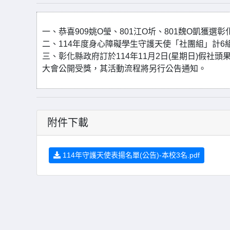
一、恭喜909姚O瑩、801江O圻、801魏O凱獲選
二、114年度身心障礙學生守護天使「社團組」計6
三、彰化縣政府訂於114年11月2日(星期日)假社
大會公開受獎，其活動流程將另行公告通知。
附件下載
114年守護天使表揚名單(公告)-本校3名.pdf