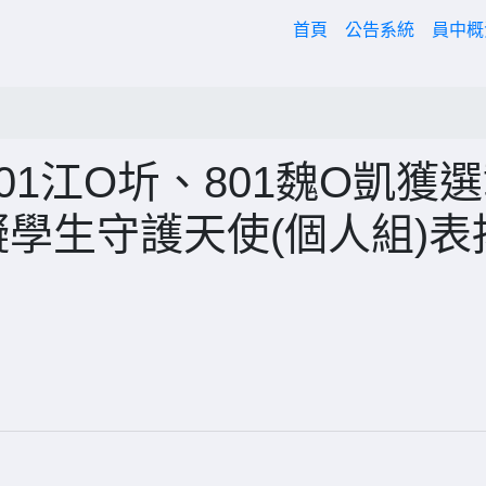
(current)
首頁
公告系統
員中
801江O圻、801魏O凱獲
礙學生守護天使(個人組)表