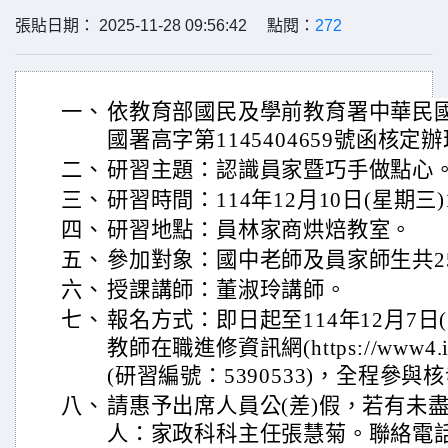
張貼日期： 2025-11-28 09:56:42 點閱：
272
一、
依教育部國民及學前教育署中華民國1
國署高字第1145404659號函核定
二、
研習主題：認識員家暨巧手做點心
三、
研習時間：114年12月10日(星期三)1
四、
研習地點：員林家商烘焙教室。
五、
參加對象：國中老師及員家師生共2
六、
授課講師：董淑玲講師。
七、
報名方式：即日起至114年12月7日
教師在職進修資訊網(https://www4.ins
(研習編號：5390533)，全程參
八、
請惠予出席人員公(差)假，若有未
人：家政科科主任張慧菊。聯絡電話：04