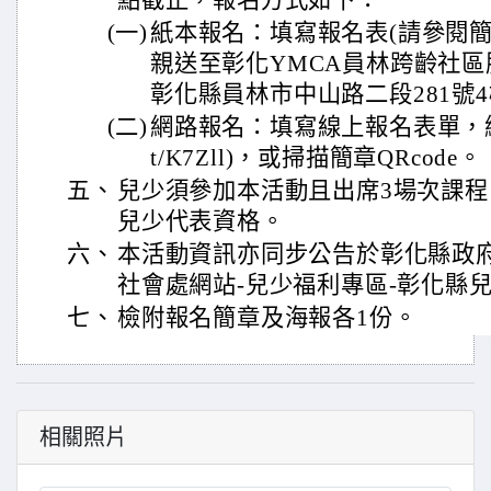
點截止，報名方式如下：
(一)
紙本報名：填寫報名表(請參閱簡
親送至彰化YMCA員林跨齡社區服
彰化縣員林市中山路二段281號4
(二)
網路報名：填寫線上報名表單，網址(http
t/K7Zll)，或掃描簡章QRcode。
五、
兒少須參加本活動且出席3場次課
兒少代表資格。
六、
本活動資訊亦同步公告於彰化縣政府
社會處網站-兒少福利專區-彰化縣
七、
檢附報名簡章及海報各1份。
相關照片