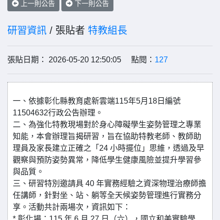
上一則公告
下一則公告
研習資訊
/ 張貼者
特教組長
張貼日期： 2026-05-20 12:50:05 點閱：
127
一、依據彰化縣教育處新雲端115年5月18日編號
11504632行政公告辦理。
二、為強化特教現場對於身心障礙學生姿勢管理之專業
知能，本會辦理旨揭研習，旨在協助特教老師、教師助
理員及家長建立正確之「24 小時擺位」思維，透過及早
觀察與預防姿勢異常，降低學生健康風險並提升學習參
與品質。
三、研習特別邀請具 40 年實務經驗之資深物理治療師擔
任講師，針對坐、站、躺等全天候姿勢管理進行實務分
享。活動共計兩場次，資訊如下：
* 彰化場：115 年 6 月 27 日（六），國立和美實驗學