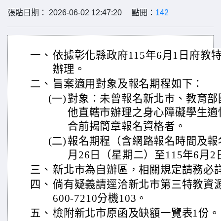
張貼日期： 2026-06-02 12:47:20 點閱：
142
一、
依據彰化縣政府115年6月1日府教特字第
辦理。
二、
旨案適用對象及報名期程如下：
(一)
對象：未曾報名新北市、教育部
他直轄市辦理之身心障礙學生適
合前揭簡章報名資格者。
(二)
報名期程（含網路報名時間及報名
月26日（星期二）至115年6月
三、
新北市為自辦區，相關規定請務必
四、
倘有疑義請逕洽新北市第三特教資源
600-7210分機103。
五、
檢附新北市原函及缺額一覽表1份。