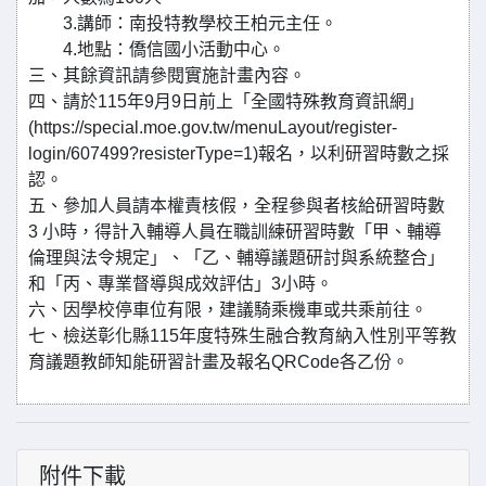
3.講師：南投特教學校王柏元主任。
4.地點：僑信國小活動中心。
三、其餘資訊請參閱實施計畫內容。
四、請於115年9月9日前上「全國特殊教育資訊網」
(https://special.moe.gov.tw/menuLayout/register-
login/607499?resisterType=1)報名，以利研習時數之採
認。
五、參加人員請本權責核假，全程參與者核給研習時數
3 小時，得計入輔導人員在職訓練研習時數「甲、輔導
倫理與法令規定」、「乙、輔導議題研討與系統整合」
和「丙、專業督導與成效評估」3小時。
六、因學校停車位有限，建議騎乘機車或共乘前往。
七、檢送彰化縣115年度特殊生融合教育納入性別平等教
育議題教師知能研習計畫及報名QRCode各乙份。
附件下載