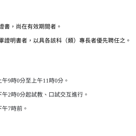
證書，尚在有效期間者。
畢證明書者，以具各該科（類）專長者
優先聘任之。
：
午9時0分至上午11時0分。
下午2時0分起試教、口試交互進行。
下午7時前。