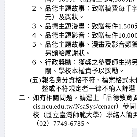
２、
品德主題故事：致贈稿費每千字90
元）及獎狀。
３、
品德主題漫畫：致贈每件1,50
４、
品德主題影音：致贈每件10,00
５、
品德主題故事、漫畫及影音類
另頒給感謝狀。
６、
行政獎勵：獲獎之參賽師生將
關、學校本權責予以獎勵。
(五)
報名身分資格不符、檔案格式未
整或不符規定者一律不納入評選
二、
如有相關問題，請逕上「品德教育資源網
cis.ncu.edu.tw/NsaSys/cen
校（國立臺灣師範大學）聯絡人簡
（02）7749-6785。