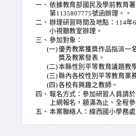
一、
依據教育部國民及學前教育署1
第1135807775號函辦理。。
二、
辦理研習時間及地點：114年6
小視聽教室辦理。
三、
參加對象：
(一)
優秀教案獲獎作品指派一名
獎及教案發表。
(二)
本縣性別平等教育議題教
(三)
縣內各校性別平等教育業
(四)
各校有興趣之教師。
四、
報名方式：參加研習人員請於11
上網報名，額滿為止。全程參
五、
本案聯絡人：線西國小學務處