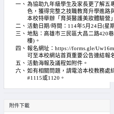
一、
為協助九年級學生及家長更了解五
色，獲得完整之技職教育升學進路
本校特舉辦「育英醫護美妝體驗營
二、
活動日期/時間：114年5月24日(星期六)
三、
地點：高雄市三民區大昌二路420巷
樓)。
四、
報名網址：https://forms.gle/Uw1
可至本校網站首頁重要公告連結報
五、
活動海報及議程如附件。
六、
如有相關問題，請電洽本校教務處綜合業
#1115或1120。
附件下載