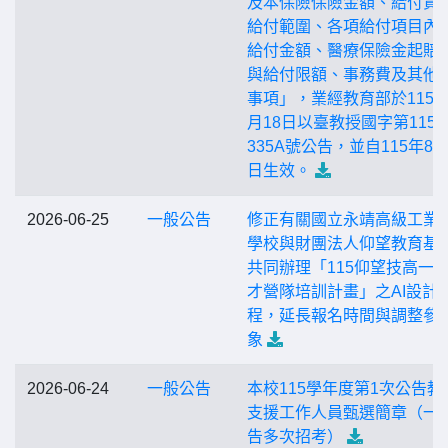
及本保險保險金額、給付責
給付範圍、各項給付項目內
給付金額、醫療保險金起賠
與給付限額、事務費及其他
事項」，業經教育部於115年
月18日以臺教授國字第11566
335A號公告，並自115年8月
日生效。
2026-06-25
一般公告
修正有關國立永靖高級工業
學校與財團法人仰望教育基
共同辦理「115仰望技高一
才營隊培訓計畫」之AI設計
程，延長報名時間與調整參
象
2026-06-24
一般公告
本校115學年度第1次公告教
支援工作人員甄選簡章（一
告多次招考）