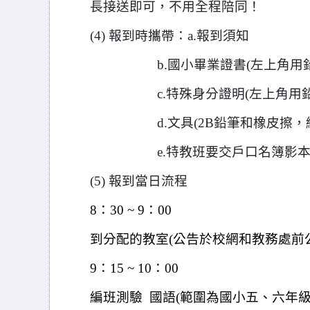
長接送即可，不用全程陪同！
(4)
報到時攜帶：a.報到須知
b.
國小畢業證書(左上角用
c.
特殊身分證明(左上角用
d.
文具(2B鉛筆和橡皮擦
e.
特教班要交戶口名簿影本
(5)
報到當日流程
8
：30 ~ 9：00
到分配的教室(公告於校網和教務處前
9
：15 ~ 10：00
編班測驗 國語(範圍為國小五、六年級