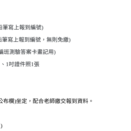
鉛筆寫上報到編號)
鉛筆寫上報到編號，無則免繳)
，編班測驗答案卡畫記用)
、1吋證件照1張
公布欄)坐定，配合老師繳交報到資料。
)