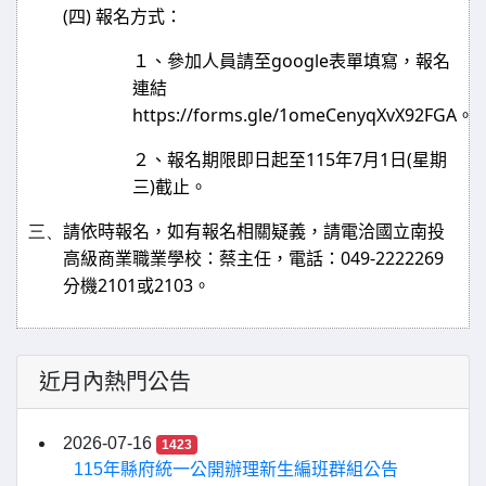
(
)
四
報名方式：
google
１、
參加人員請至
表單填寫，報名
連結
https://forms.gle/1omeCenyqXvX92FGA
。
115
7
1
(
２、報名期限即日起至
年
月
日
星期
)
三
截止。
三、
請依時報名，如有報名相關疑義，請電洽國立南投
049-2222269
高級商業職業學校：蔡主任，電話：
2101
2103
分機
或
。
近月內熱門公告
2026-07-16
1423
115年縣府統一公開辦理新生編班群組公告