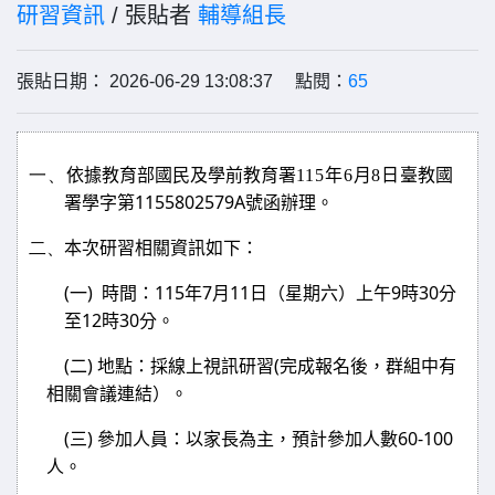
研習資訊
/ 張貼者
輔導組長
張貼日期： 2026-06-29 13:08:37 點閱：
65
一、
臺教國
依據教育部國民及學前教育署
115
年
6
月
8
日
署學字第
1155802579A
號函辦理。
二、
本次研習相關資訊如下：
(
)
115
7
11
9
30
一
時間：
年
月
日（星期六）上午
時
分
12
30
至
時
分。
(
)
(
二
地點：採線上視訊研習
完成報名後，群組中有
相關會議連結）。
(
)
60-100
三
參加人員：以家長為主，預計參加人數
人。