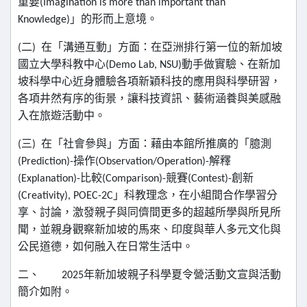
重要
(Imagination is more than important than
Knowledge)
」的形而上意境。
(
二
)
在「溝通互動」方面：在亞洲排行第一位的新加坡
國立大學科教中心
(Demo Lab, NSU)
動手做實驗、在新加
坡科學中心近身體驗各項新穎科技的應用與科學研習，
各項井然有序的街景，讓科技資訊、藝術涵養與美感融
入在旅遊活動中。
(
三
)
在「社會參與」方面：藉由本館所推廣的「臆測
(Prediction)-
操作
(Observation/Operation)-
解釋
(Explanation)-
比較
(Comparison)-
競賽
(Contest)-
創新
(Creativity), POEC-2C
」科教理念，在小組間合作學習分
享、討論，激發親子與同儕間更多的超越所學與所見所
聞，並親身觀察新加坡的馬來、印度與華人多元文化與
公民道德，如何融入在日常生活中。
二、
2025
年新加坡親子科學夏令營活動文宣與活動
簡介如附。