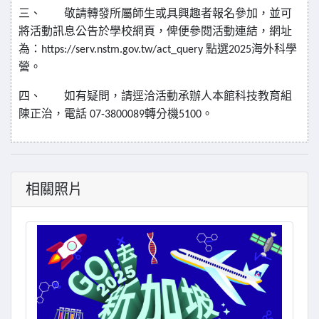
三、
敬請轉發所屬師生或具興趣者報名參加，並可
將活動訊息公告於學校網頁，俾便參閱活動連結，網址
為：
https://serv.nstm.gov.tw/act_query
點選
2025
海外科學
營。
四、
如有疑問，請逕洽活動承辦人本館科技教育組
陳正治，電話
07-3800089
轉分機
5100
。
相關照片