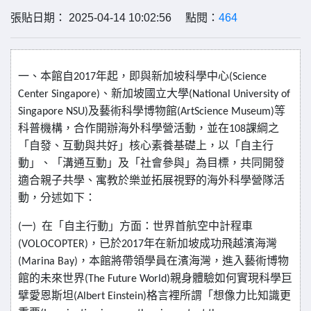
張貼日期： 2025-04-14 10:02:56 點閱：
464
一、本館自
2017
年起，即與新加坡科學中心
(Science
Center Singapore)
、新加坡國立大學
(National University of
Singapore NSU)
及藝術科學博物館
(ArtScience Museum)
等
科普機構，合作開辦海外科學營活動，並在
108
課綱之
「自發、互動與共好」核心素養基礎上，以「自主行
動」、「溝通互動」及「社會參與」為目標，共同開發
適合親子共學、寓教於樂並拓展視野的海外科學營隊活
動，分述如下：
(
一
)
在「自主行動」方面：世界首航空中計程車
(VOLOCOPTER)
，已於
2017
年在新加坡成功飛越濱海灣
(Marina Bay)
，本館將帶領學員在濱海灣，進入藝術博物
館的未來世界
(The Future World)
親身體驗如何實現科學巨
擘愛恩斯坦
(Albert Einstein)
格言裡所謂「想像力比知識更