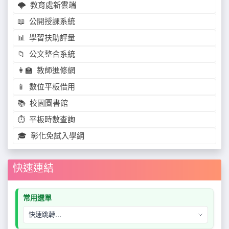
🌩️
教育處新雲端
📖
公開授課系統
📊
學習扶助評量
📁
公文整合系統
👩‍🏫
教師進修網
📱
數位平板借用
📚
校園圖書館
⏱️
平板時數查詢
🎓
彰化免試入學網
快速連結
常用選單