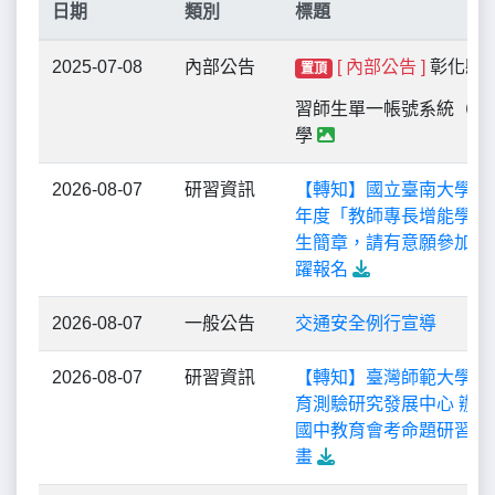
日期
類別
標題
2025-07-08
內部公告
[ 內部公告 ]
彰化縣
置頂
習師生單一帳號系統（EI
學
2026-08-07
研習資訊
【轉知】國立臺南大學辦理
年度「教師專長增能學分
生簡章，請有意願參加之
躍報名
2026-08-07
一般公告
交通安全例行宣導
2026-08-07
研習資訊
【轉知】臺灣師範大學心
育測驗研究發展中心 辦理
國中教育會考命題研習會
畫