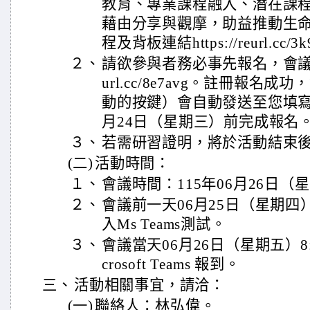
教育、專業課程融入、潛在課
藉由分享與觀摩，助益推動生命
程及背板連結https://reurl.cc/3
２、
請欲參與者務必事先報名，會議報名註
url.cc/8e7avg。註冊報名
動的按鍵）會自動發送至您填寫的m
月24日（星期三）前完成報名
３、
若需研習證明，將於活動結束
(二)
活動時間：
１、
會議時間：115年06月26日（星期五
２、
會議前一天06月25日（星期四）13
入Ms Teams測試。
３、
會議當天06月26日（星期五）8:1
crosoft Teams 報到。
三、
活動相關事宜，請洽：
(一)
聯絡人：林弘偉。