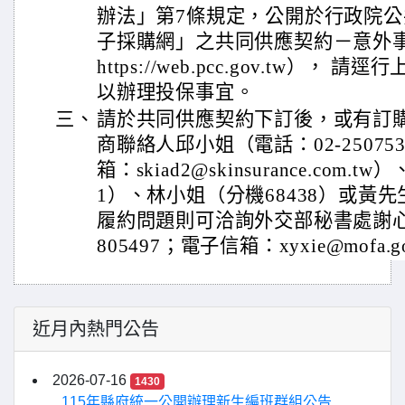
辦法」第7條規定，公開於行政院
子採購網」之共同供應契約－意外
https://web.pcc.gov.tw）
以辦理投保事宜。
三、
請於共同供應契約下訂後，或有訂
商聯絡人邱小姐（電話：02-250753
箱：skiad2@skinsurance.com.
1）、林小姐（分機68438）或黃先
履約問題則可洽詢外交部秘書處謝心瑀
805497；電子信箱：xyxie@mofa.g
近月內熱門公告
2026-07-16
1430
115年縣府統一公開辦理新生編班群組公告