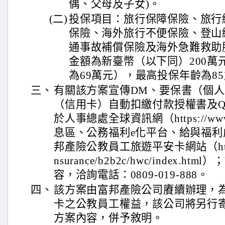
偶、父母及子女)。
(二)
投保項目：旅行保障保險、旅行
保險、海外旅行不便保險、登山
通事故補償保險及海外急難救助
金額為新臺幣（以下同）200萬
為69萬元），最高投保年齡為8
三、
有關該方案宣傳DM、要保書（個
（信用卡）自動扣繳付款授權書及Q
於人事總處全球資訊網（https://www.
息區、公務福利e化平台、給與福
邦產險公教員工旅遊平安卡網站（https://
nsurance/b2b2c/hwc/index.
容，洽詢電話：0809-019-888。
四、
該方案由富邦產險公司賡續辦理，
卡之公教員工權益，該公司將另行
方案內容，併予敘明。