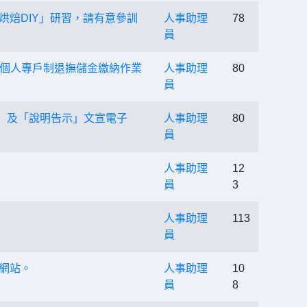
烘焙DIY」研習，請有意參訓
人事助理
78
員
「個人專戶制退撫儲金繳納作業
人事助理
80
員
」及「說明告示」文宣電子
人事助理
80
員
人事助理
12
員
3
人事助理
113
員
局網站。
人事助理
10
員
8