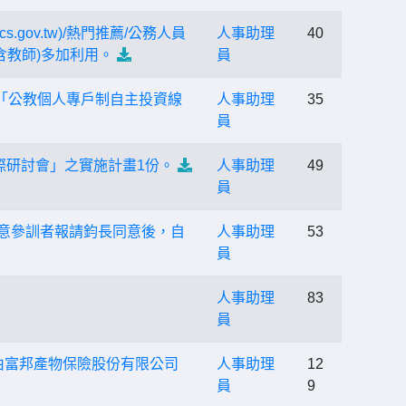
gov.tw)/熱門推薦/公務人員
人事助理
40
含教師)多加利用。
員
理「公教個人專戶制自主投資線
人事助理
35
員
際研討會」之實施計畫1份。
人事助理
49
員
有意參訓者報請鈞長同意後，自
人事助理
53
員
人事助理
83
員
由富邦產物保險股份有限公司
人事助理
12
員
9