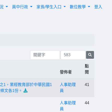
概況
員中行政
家長/學生入口
數位教學
登入
點
發佈者
閱
之1，業經教育部於中華民國1
人事助理
41
正條文各1份。
員
人事助理
44
員