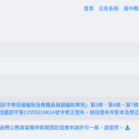
(current)
首頁
公告系統
員中
國民中學班級編制及教職員員額編制準則」第3條、第4條、第7條
教授國部字第1155501981A號令修正發布，檢送發布令影本及修
函釋公務員留職停薪期間赴陸應申請許可一案，請查照。