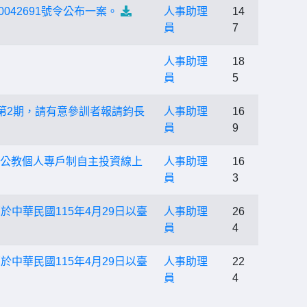
042691號令公布一案。
人事助理
14
員
7
人事助理
18
員
5
第2期，請有意參訓者報請鈞長
人事助理
16
員
9
理「公教個人專戶制自主投資線上
人事助理
16
員
3
中華民國115年4月29日以臺
人事助理
26
員
4
中華民國115年4月29日以臺
人事助理
22
員
4