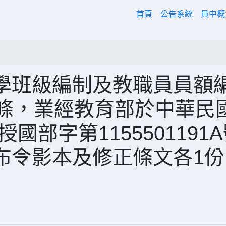
(current)
首頁
公告系統
員中
學班級編制及教職員員額
4條，業經教育部於中華民
授國部字第1155501191
布令影本及修正條文各1份