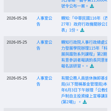
3日華總一義字第115000426
號令公布一案。
2026-05-26
人事室公
轉知:「中華民國116年（西元
告
27年）政府行政機關辦公日
表」1份。
2026-05-25
人事室公
轉知行政院人事行政總處公
告
力發展學院辦理115年「科
展與趨勢系列課程」第2期
有意參訓者報請鈞長同意後
報名該研習。。
2026-05-25
人事室公
有關公務人員退休撫卹基金
告
局(以下簡稱基金管理局)本(11
年6月3日下午辦理「公教個
戶制自主投資線上宣導講習
(第2場)」。