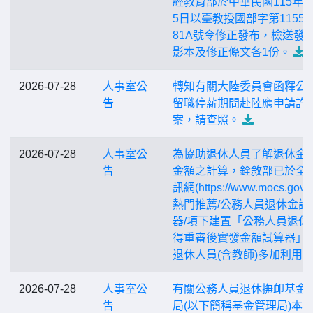
經教育部於中華民國115年7
5日以臺教授國部字第115550
81A號令修正發布，檢送發
影本及修正條文各1份。
2026-07-28
人事室公
轉知有關大陸委員會函釋公
告
留職停薪期間赴陸應申請許
案，請查照。
2026-07-28
人事室公
為協助退休人員了解退休金
告
金額之計算，銓敘部已於全
訊網(https://www.mocs.gov.t
熱門推薦/公務人員退休金試
器/項下建置「公務人員退休
得重審後實發金額試算器」
退休人員(含教師)多加利用
2026-07-28
人事室公
有關公務人員退休撫卹基金
告
局(以下簡稱基金管理局)本(11