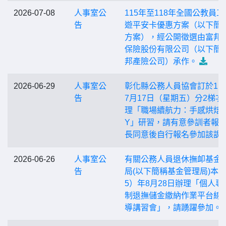
2026-07-08
人事室公
115年至118年全國公教員工
告
遊平安卡優惠方案（以下簡
方案），經公開徵選由富邦
保險股份有限公司（以下簡
邦產險公司）承作。
2026-06-29
人事室公
彰化縣公務人員協會訂於11
告
7月17日（星期五）分2梯次
理「職場續航力：手感烘焙D
Y」研習，請有意參訓者報
長同意後自行報名參加該課
2026-06-26
人事室公
有關公務人員退休撫卹基金
告
局(以下簡稱基金管理局)本（
5）年8月28日辦理「個人專
制退撫儲金繳納作業平台線
導講習會」，請踴躍參加。